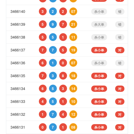
3466140
3
2
2
07
杀小单
错
3466139
5
9
7
21
杀大单
错
3466138
5
5
1
11
杀小单
错
3466137
7
7
5
19
杀小单
对
3466136
6
1
0
07
杀小单
错
3466135
7
3
8
18
杀小单
对
3466134
6
5
3
14
杀小单
对
3466133
4
5
1
10
杀小单
对
3466132
1
7
4
12
杀小单
对
3466131
0
7
1
08
杀小单
对