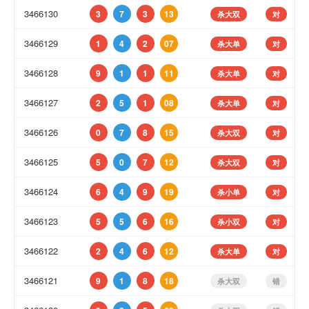
3466130
3
7
3
13
杀大双
对
3466129
1
4
2
07
杀大单
对
3466128
9
1
1
11
杀大单
对
3466127
2
5
1
08
杀大单
对
3466126
0
7
8
15
杀大双
对
3466125
5
0
7
12
杀大双
对
3466124
6
4
9
19
杀小单
对
3466123
5
5
6
16
杀小双
对
3466122
2
4
6
12
杀大单
对
3466121
9
1
8
18
杀大双
错