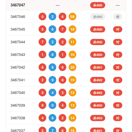
3467047
—
—
杀4N0
3467046
0
2
6
08
杀4N0
错
3467045
5
6
7
18
杀4N0
对
3467044
7
2
2
11
杀4N0
对
3467043
1
8
1
10
杀4N0
对
3467042
6
8
6
20
杀4N1
对
3467041
2
9
8
19
杀4N2
对
3467040
5
4
3
12
杀4N2
对
3467039
9
0
4
13
杀4N0
对
3467038
4
8
2
14
杀4N3
对
3467037
2
7
6
15
杀4N1
对