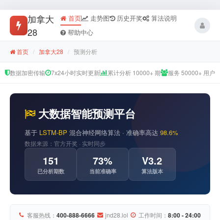
加拿大
首页
走势图
历史开奖
算法说明
28
帮助中心
首页
/
加拿大28
/
预测分析
数据加密传输
7x24小时实时更新
累计分析 10000+ 期
服务 50000+ 用户
大数据智能预测平台
基于
LSTM-BP
混合神经网络算法 · 准确率高达
98.6%
数据来源：官方开奖 · 实时同步
151
73%
V3.2
已分析期数
当前准确率
算法版本
客服热线：
400-888-6666
jnd28.lol
工作时间：
8:00 - 24:00