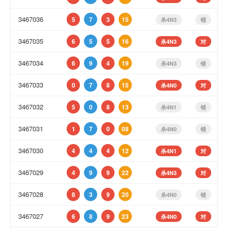
3467036
5
7
3
15
杀4N3
错
3467035
6
5
5
16
杀4N3
对
3467034
6
9
4
19
杀4N3
错
3467033
0
7
8
15
杀4N0
对
3467032
5
0
8
13
杀4N1
错
3467031
1
7
0
08
杀4N0
错
3467030
4
4
4
12
杀4N1
对
3467029
4
9
9
22
杀4N3
对
3467028
8
3
9
20
杀4N0
错
3467027
6
8
9
23
杀4N0
对