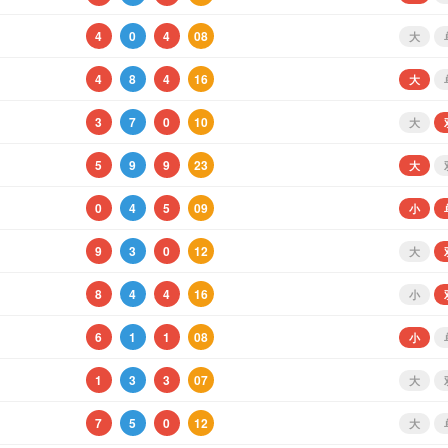
4
0
4
08
大
4
8
4
16
大
3
7
0
10
大
5
9
9
23
大
0
4
5
09
小
9
3
0
12
大
8
4
4
16
小
6
1
1
08
小
1
3
3
07
大
7
5
0
12
大