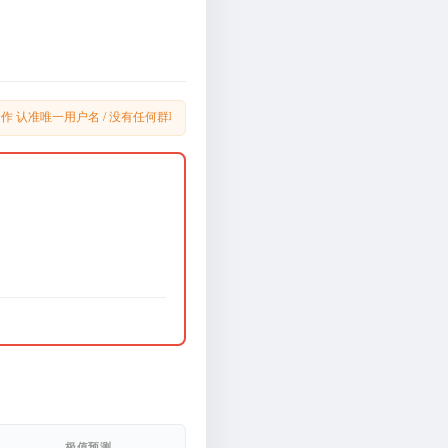
唯一用户名 / 没有任何群聊 / 站长担保 💛 ｜ 本站永久免费 · 无需注册 · 企业级数据
极值预测