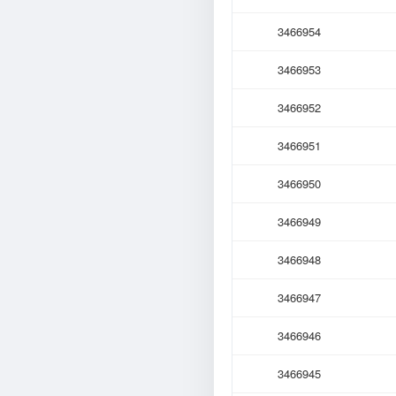
3466954
3466953
3466952
3466951
3466950
3466949
3466948
3466947
3466946
3466945