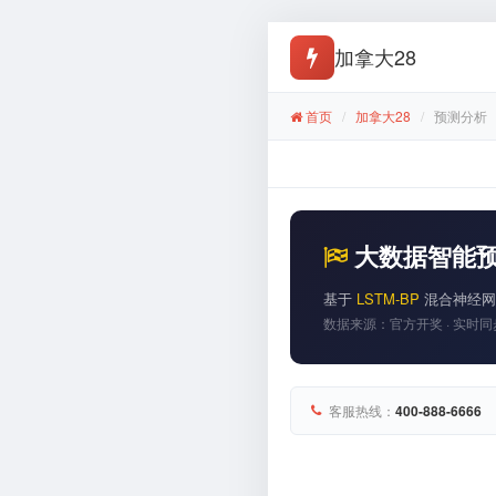
加拿大28
首页
/
加拿大28
/
预测分析
大数据智能
基于
LSTM-BP
混合神经网
数据来源：官方开奖 · 实时同
客服热线：
400-888-6666