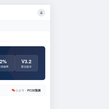
72%
V3.2
前准确率
算法版本
公众号：
PC28预测