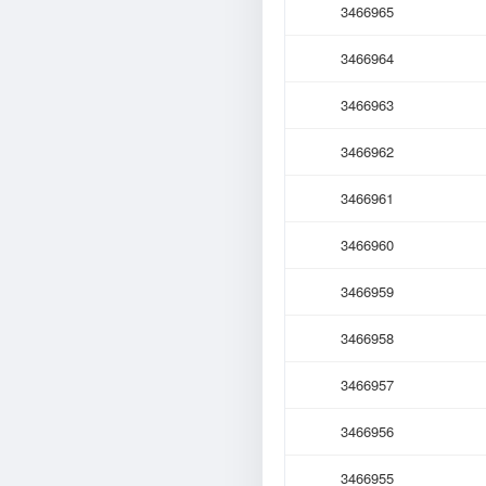
3466965
3466964
3466963
3466962
3466961
3466960
3466959
3466958
3466957
3466956
3466955